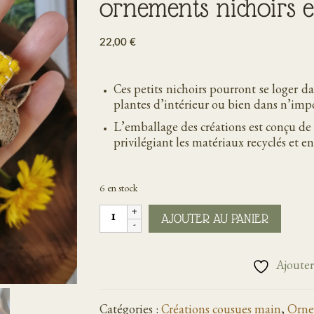
ornements nichoirs e
22,00
€
Ces petits nichoirs pourront se loger d
plantes d’intérieur ou bien dans n’impo
L’emballage des créations est conçu de 
privilégiant les matériaux recyclés et en
6 en stock
quantité
AJOUTER AU PANIER
de
LOT
6
Ajouter 
NICHOIRS
|
ensemble
Catégories :
Créations cousues main
,
Orne