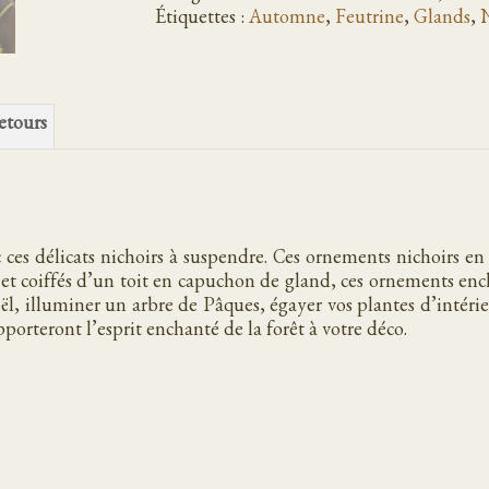
couleurs
Étiquettes :
Automne
,
Feutrine
,
Glands
,
N
pissenlit
ornements
nichoirs
en
retours
feutrine
 ces délicats nichoirs à suspendre. Ces ornements nichoirs en 
et coiffés d’un toit en capuchon de gland, ces ornements enc
ël, illuminer un arbre de Pâques, égayer vos plantes d’intér
pporteront l’esprit enchanté de la forêt à votre déco.