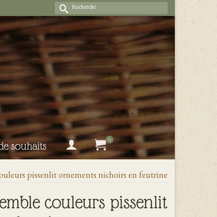
Rechercher :
0
 de souhaits
eurs pissenlit ornements nichoirs en feutrine
emble couleurs pissenlit