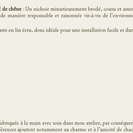
d de chêne
: Un nichoir minutieusement brodé, cousu et asse
 de manière responsable et raisonnée vis-à-vis de l’environ
uste en lin écru, donc idéale pour une installation facile et dur
briquée à la main avec soin dans mon atelier, par conséquent
ifférences ajoutent notamment au charme et à l’unicité de ch