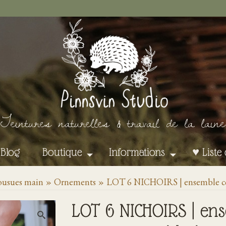
Teintures naturelles & travail de la laine
Blog
Boutique
Informations
♥ Liste
cousues main
»
Ornements
»
LOT 6 NICHOIRS | ensemble coul
LOT 6 NICHOIRS | ens