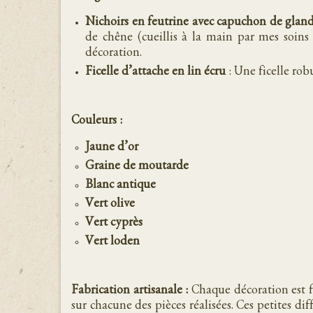
Nichoirs en feutrine avec capuchon de glan
de chêne (cueillis à la main par mes soins
décoration.
Ficelle d’attache en lin écru
: Une ficelle rob
Couleurs :
Jaune d’or
Graine de moutarde
Blanc antique
Vert olive
Vert cyprès
Vert loden
Fabrication artisanale :
Chaque décoration est fa
sur chacune des pièces réalisées. Ces petites d