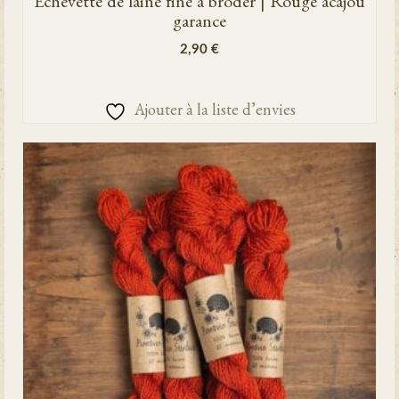
Échevette de laine fine à broder | Rouge acajou
garance
2,90
€
AJOUTER AU PANIER
Ajouter à la liste d’envies